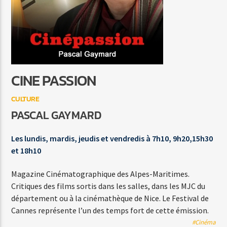
INFOS DE PROXIMITE
LA REDACTION
CINE PASSION
CULTURE
Agora Côte d’Azur
PASCAL GAYMARD
Les lundis, mardis, jeudis et vendredis à 7h10, 9h20,15h30
et 18h10
Agora Menton/Monaco
Magazine Cinématographique des Alpes-Maritimes.
Critiques des films sortis dans les salles, dans les MJC du
département ou à la cinémathèque de Nice. Le Festival de
Cannes représente l’un des temps fort de cette émission.
#Cinéma