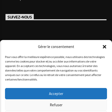
SUIVEZ-NOUS
Gérer le consentement
Pour vous offrir la meilleure expérience possible, nous utilisons des technologies
comme les cookies pour stocker et/ou accéder aux informations de votre
appareil. En acceptant ces technologies, vous nous autorisez à traiter des
données telles que votre comportement de navigation ou vos identifiants
Copyright 2025 www agoracotedazur.fr - Site réalisé par
uniques sur ce site. Le refus ou le retrait de votre consentement peut affecter
l'agence web
informatiques.com
&
agence digitale monaco
certaines fonctionnalités.
AGORA CÔTE D’AZUR
PODCASTS
NOS STUDIOS
QUI SOMMES-NOUS ?
Accepter
Refuser