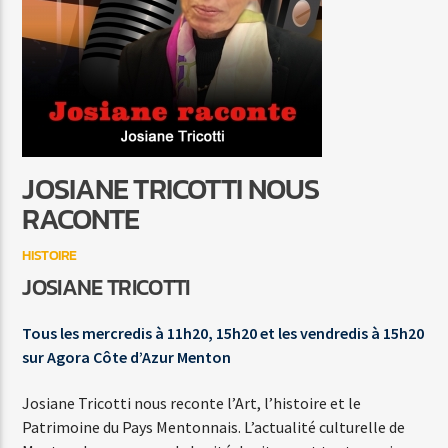
07 THE GOOD LIFE (WITH BILLY JOEL)
TONY BENNETT
JOSIANE TRICOTTI NOUS
Agora Côte d’Azur
RACONTE
HISTOIRE
JOSIANE TRICOTTI
Agora Menton/Monaco
Tous les mercredis à 11h20, 15h20 et les vendredis à 15h20
sur Agora Côte d’Azur Menton
Josiane Tricotti nous reconte l’Art, l’histoire et le
Patrimoine du Pays Mentonnais. L’actualité culturelle de