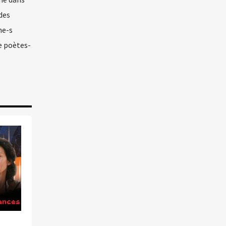
des
ne-s
de poètes-