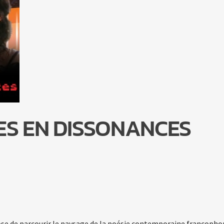
ES EN DISSONANCES
se de parcourir le paysage de la poésie contemporaine francopho