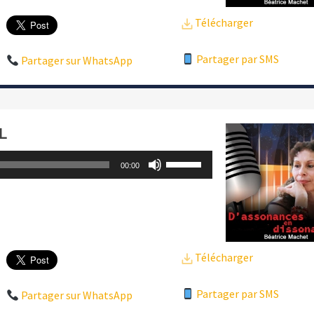
pour
Télécharger
augmenter
ou
Partager par SMS
Partager sur WhatsApp
diminuer
le
volume.
L
Utilisez
00:00
les
flèches
haut/bas
pour
Télécharger
augmenter
ou
Partager par SMS
Partager sur WhatsApp
diminuer