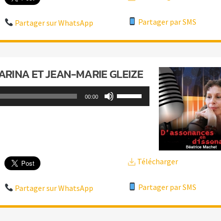
augmenter
ou
Partager par SMS
Partager sur WhatsApp
diminuer
le
volume.
VARINA ET JEAN-MARIE GLEIZE
Utilisez
00:00
les
flèches
haut/bas
pour
Télécharger
augmenter
ou
Partager par SMS
Partager sur WhatsApp
diminuer
le