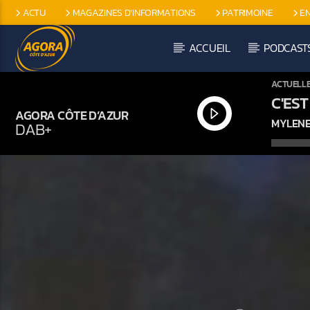
ACTU
MAGAZINES D’INFORMATIONS
PATRIMOINE
E
EMISSIONS SPÉCIFIQUES
ACCUEIL
PODCAST
ACTUELL
C'EST
AGORA CÔTE D’AZUR
MYLENE
DAB+