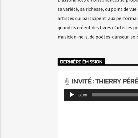
sa variété, sa richesse, du point de vu
artistes qui participent aux performan
quand ils créent des livres d’artistes 
musicien-ne-s, de poètes-danseur-se-s
DERNIÈRE ÉMISSION
INVITÉ : THIERRY PÉR
Lecteur
00:00
audio