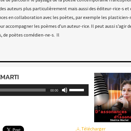
e des auteurs plus particulièrement mais aussi des éditeur-rice-s et 
ces en collaboration avec les poètes, par exemple les plasticien-
pour accompagner les poèmes d’un auteur-rice. Il peut aussi s’agir 
, de poètes comédien-ne-s. Il
ÉMARTI
Utilisez
00:00
les
flèches
haut/bas
pour
Télécharger