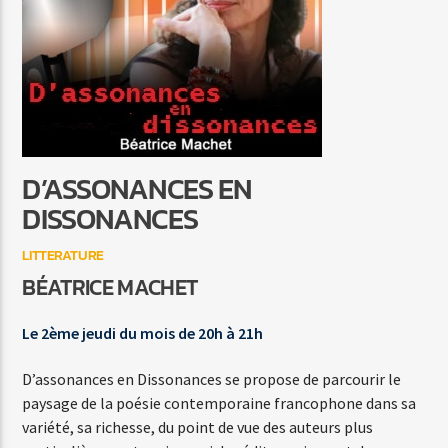
SHE'S A LADY
TOM JONES
D’ASSONANCES EN
Agora Côte d’Azur
DISSONANCES
LITTERATURE
BÉATRICE MACHET
Agora Menton/Monaco
Le 2ème jeudi du mois de 20h à 21h
D’assonances en Dissonances se propose de parcourir le
paysage de la poésie contemporaine francophone dans sa
variété, sa richesse, du point de vue des auteurs plus