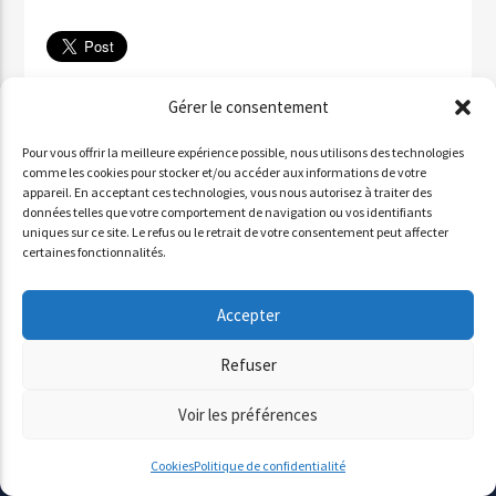
Télécharger
Gérer le consentement
✉ Partager par email
Pour vous offrir la meilleure expérience possible, nous utilisons des technologies
Partager sur WhatsApp
comme les cookies pour stocker et/ou accéder aux informations de votre
appareil. En acceptant ces technologies, vous nous autorisez à traiter des
Partager par SMS
données telles que votre comportement de navigation ou vos identifiants
uniques sur ce site. Le refus ou le retrait de votre consentement peut affecter
certaines fonctionnalités.
INVITÉ : ALDO QURESHI
Accepter
Lecteur
Refuser
00:00
00:00
audio
Voir les préférences
Cookies
Politique de confidentialité