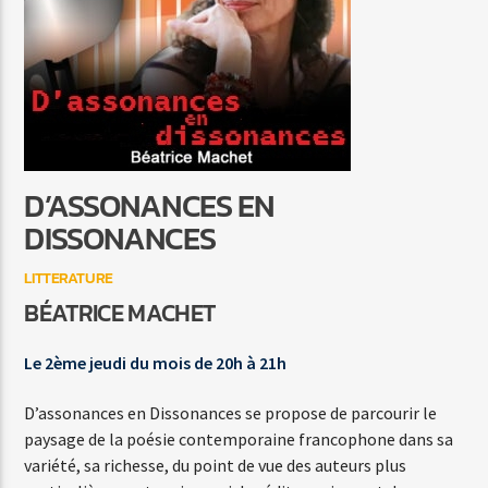
C'EST A QUI LE TOUR
MYLENE FARMER
D’ASSONANCES EN
Agora Côte d’Azur
DISSONANCES
LITTERATURE
BÉATRICE MACHET
Agora Menton/Monaco
Le 2ème jeudi du mois de 20h à 21h
D’assonances en Dissonances se propose de parcourir le
paysage de la poésie contemporaine francophone dans sa
variété, sa richesse, du point de vue des auteurs plus