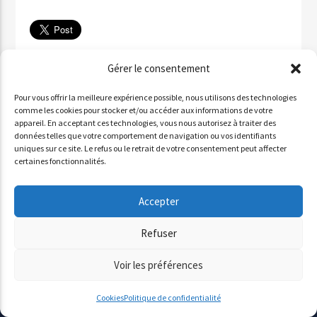
Télécharger
Gérer le consentement
✉ Partager par email
Pour vous offrir la meilleure expérience possible, nous utilisons des technologies
Partager sur WhatsApp
comme les cookies pour stocker et/ou accéder aux informations de votre
appareil. En acceptant ces technologies, vous nous autorisez à traiter des
Partager par SMS
données telles que votre comportement de navigation ou vos identifiants
uniques sur ce site. Le refus ou le retrait de votre consentement peut affecter
certaines fonctionnalités.
INVITÉ : ALDO QURESHI
Accepter
Lecteur
Refuser
00:00
00:00
audio
Voir les préférences
Cookies
Politique de confidentialité