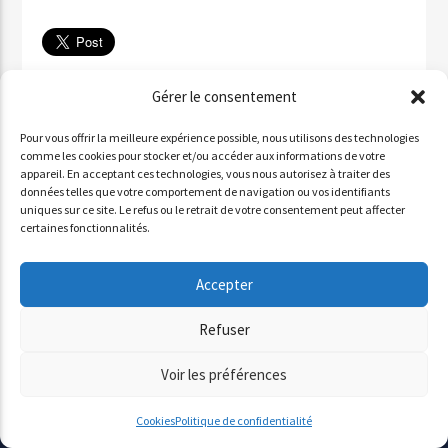
Télécharger
Gérer le consentement
✉ Partager par email
Pour vous offrir la meilleure expérience possible, nous utilisons des technologies
Partager sur WhatsApp
comme les cookies pour stocker et/ou accéder aux informations de votre
appareil. En acceptant ces technologies, vous nous autorisez à traiter des
Partager par SMS
données telles que votre comportement de navigation ou vos identifiants
uniques sur ce site. Le refus ou le retrait de votre consentement peut affecter
certaines fonctionnalités.
INVITÉ : ALDO QURESHI
Accepter
Lecteur
Refuser
00:00
00:00
audio
Voir les préférences
Cookies
Politique de confidentialité