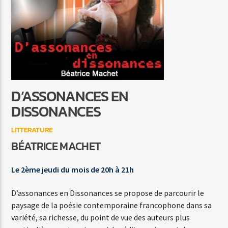
INFOS DE PROXIMITE
LA REDACTION
D’ASSONANCES EN
Agora Côte d’Azur
DISSONANCES
LITTERATURE
BÉATRICE MACHET
Agora Menton/Monaco
Le 2ème jeudi du mois de 20h à 21h
D’assonances en Dissonances se propose de parcourir le
paysage de la poésie contemporaine francophone dans sa
variété, sa richesse, du point de vue des auteurs plus