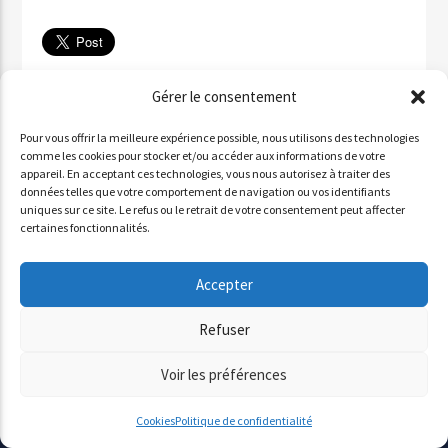
Télécharger
Gérer le consentement
✉ Partager par email
Pour vous offrir la meilleure expérience possible, nous utilisons des technologies
Partager sur WhatsApp
comme les cookies pour stocker et/ou accéder aux informations de votre
appareil. En acceptant ces technologies, vous nous autorisez à traiter des
Partager par SMS
données telles que votre comportement de navigation ou vos identifiants
uniques sur ce site. Le refus ou le retrait de votre consentement peut affecter
certaines fonctionnalités.
INVITÉ : ALDO QURESHI
Accepter
Lecteur
Refuser
00:00
00:00
audio
Voir les préférences
Cookies
Politique de confidentialité