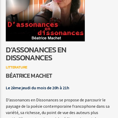
LE PONT MIRABEAU
MARC LAVOINE
D’ASSONANCES EN
Agora Côte d’Azur
DISSONANCES
LITTERATURE
BÉATRICE MACHET
Agora Menton/Monaco
Le 2ème jeudi du mois de 20h à 21h
D’assonances en Dissonances se propose de parcourir le
paysage de la poésie contemporaine francophone dans sa
variété, sa richesse, du point de vue des auteurs plus