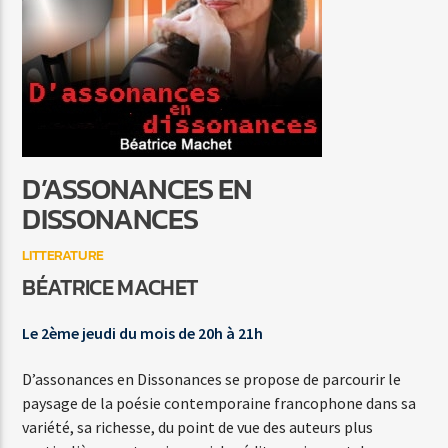
C'EST A QUI LE TOUR
MYLENE FARMER
D’ASSONANCES EN
Agora Côte d’Azur
DISSONANCES
LITTERATURE
BÉATRICE MACHET
Agora Menton/Monaco
Le 2ème jeudi du mois de 20h à 21h
D’assonances en Dissonances se propose de parcourir le
paysage de la poésie contemporaine francophone dans sa
variété, sa richesse, du point de vue des auteurs plus