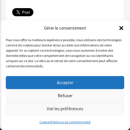
Télécharger
Gérer le consentement
✉ Partager par email
Pour vous offrir la meilleure expérience possible, nous utilisons des technologies
Partager sur WhatsApp
comme les cookies pour stocker et/ou accéder aux informations de votre
appareil. En acceptant ces technologies, vous nous autorisez à traiter des
Partager par SMS
données telles que votre comportement de navigation ou vos identifiants
uniques sur ce site. Le refus ou le retrait de votre consentement peut affecter
certaines fonctionnalités.
INVITÉ : ALDO QURESHI
Accepter
Lecteur
Refuser
00:00
00:00
audio
Voir les préférences
Cookies
Politique de confidentialité