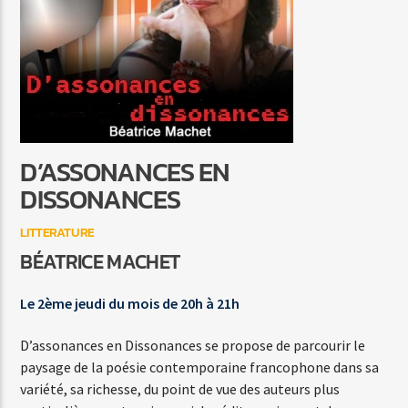
C'EST A QUI LE TOUR
MYLENE FARMER
D’ASSONANCES EN
Agora Côte d’Azur
DISSONANCES
LITTERATURE
BÉATRICE MACHET
Agora Menton/Monaco
Le 2ème jeudi du mois de 20h à 21h
D’assonances en Dissonances se propose de parcourir le
paysage de la poésie contemporaine francophone dans sa
variété, sa richesse, du point de vue des auteurs plus