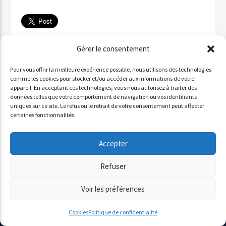
Télécharger
Gérer le consentement
✉ Partager par email
Pour vous offrir la meilleure expérience possible, nous utilisons des technologies
Partager sur WhatsApp
comme les cookies pour stocker et/ou accéder aux informations de votre
appareil. En acceptant ces technologies, vous nous autorisez à traiter des
Partager par SMS
données telles que votre comportement de navigation ou vos identifiants
uniques sur ce site. Le refus ou le retrait de votre consentement peut affecter
certaines fonctionnalités.
INVITÉ : ALDO QURESHI
Accepter
Lecteur
Refuser
00:00
00:00
audio
Voir les préférences
Cookies
Politique de confidentialité