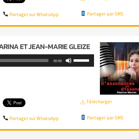
augmenter
ou
Partager par SMS
Partager sur WhatsApp
diminuer
le
volume.
VARINA ET JEAN-MARIE GLEIZE
Utilisez
00:00
les
flèches
haut/bas
pour
Télécharger
augmenter
ou
Partager par SMS
Partager sur WhatsApp
diminuer
le