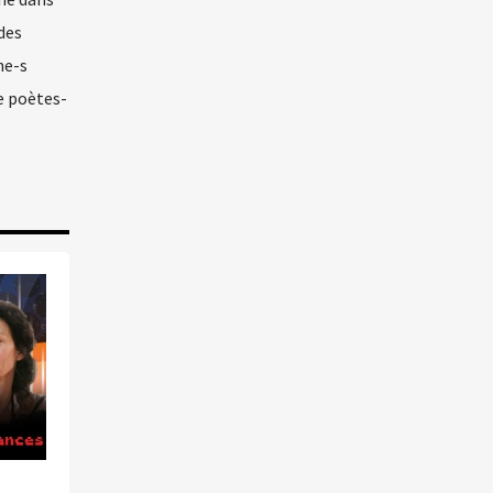
des
ne-s
de poètes-