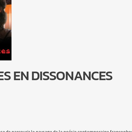
ES EN DISSONANCES
se de parcourir le paysage de la poésie contemporaine francopho