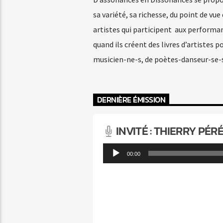
sa variété, sa richesse, du point de vu
artistes qui participent aux performan
quand ils créent des livres d’artistes 
musicien-ne-s, de poètes-danseur-se-s
DERNIÈRE ÉMISSION
INVITÉ : THIERRY PÉR
Lecteur
00:00
audio