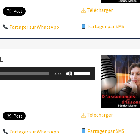
pour
Télécharger
augmenter
ou
Partager par SMS
Partager sur WhatsApp
diminuer
le
volume.
L
Utilisez
00:00
les
flèches
haut/bas
pour
Télécharger
augmenter
ou
Partager par SMS
Partager sur WhatsApp
diminuer