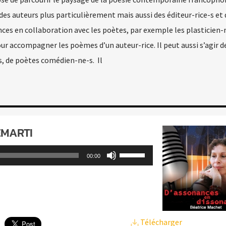
e des auteurs plus particulièrement mais aussi des éditeur-rice-s et 
ces en collaboration avec les poètes, par exemple les plasticien-
pour accompagner les poèmes d’un auteur-rice. Il peut aussi s’agir 
, de poètes comédien-ne-s. Il
ÉMARTI
Utilisez
00:00
les
flèches
haut/bas
pour
Télécharger