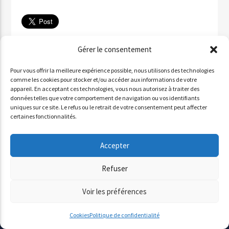
Télécharger
Gérer le consentement
✉ Partager par email
Pour vous offrir la meilleure expérience possible, nous utilisons des technologies
Partager sur WhatsApp
comme les cookies pour stocker et/ou accéder aux informations de votre
appareil. En acceptant ces technologies, vous nous autorisez à traiter des
Partager par SMS
données telles que votre comportement de navigation ou vos identifiants
uniques sur ce site. Le refus ou le retrait de votre consentement peut affecter
certaines fonctionnalités.
INVITÉ : ALDO QURESHI
Accepter
Lecteur
Refuser
00:00
00:00
audio
Voir les préférences
Cookies
Politique de confidentialité