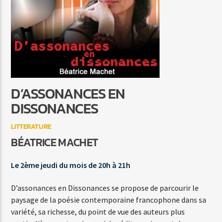
LATE NIGHT TALKING
HARRY STYLES
D’ASSONANCES EN
Agora Côte d’Azur
DISSONANCES
LITTERATURE
BÉATRICE MACHET
Agora Menton/Monaco
Le 2ème jeudi du mois de 20h à 21h
D’assonances en Dissonances se propose de parcourir le
paysage de la poésie contemporaine francophone dans sa
variété, sa richesse, du point de vue des auteurs plus