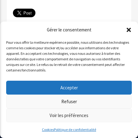
Télécharger
Gérer le consentement
✉ Partager par email
Pour vous offrir la meilleure expérience possible, nous utilisons des technologies
Partager sur WhatsApp
comme les cookies pour stocker et/ou accéder aux informations de votre
appareil. En acceptant ces technologies, vous nous autorisez à traiter des
Partager par SMS
données telles que votre comportement de navigation ou vos identifiants
uniques sur ce site. Le refus ou le retrait de votre consentement peut affecter
certaines fonctionnalités.
INVITÉ : ALDO QURESHI
Accepter
Lecteur
Refuser
00:00
00:00
audio
Voir les préférences
Cookies
Politique de confidentialité