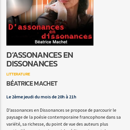
INFOS DE PROXIMITE
LA REDACTION
D’ASSONANCES EN
Agora Côte d’Azur
DISSONANCES
LITTERATURE
BÉATRICE MACHET
Agora Menton/Monaco
Le 2ème jeudi du mois de 20h à 21h
D’assonances en Dissonances se propose de parcourir le
paysage de la poésie contemporaine francophone dans sa
variété, sa richesse, du point de vue des auteurs plus