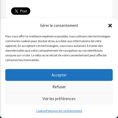
Télécharger
Gérer le consentement
✉ Partager par email
Pour vous offrir la meilleure expérience possible, nous utilisons des technologies
Partager sur WhatsApp
comme les cookies pour stocker et/ou accéder aux informations de votre
appareil. En acceptant ces technologies, vous nous autorisez à traiter des
Partager par SMS
données telles que votre comportement de navigation ou vos identifiants
uniques sur ce site. Le refus ou le retrait de votre consentement peut affecter
certaines fonctionnalités.
INVITÉ : ALDO QURESHI
Accepter
Lecteur
Refuser
00:00
00:00
audio
Voir les préférences
Cookies
Politique de confidentialité