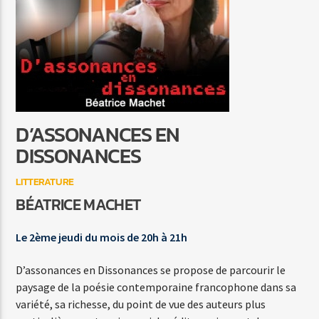
I'M HERE AGAIN
THELMA HOUSTON
D’ASSONANCES EN
Agora Côte d’Azur
DISSONANCES
LITTERATURE
BÉATRICE MACHET
Agora Menton/Monaco
Le 2ème jeudi du mois de 20h à 21h
D’assonances en Dissonances se propose de parcourir le
paysage de la poésie contemporaine francophone dans sa
variété, sa richesse, du point de vue des auteurs plus