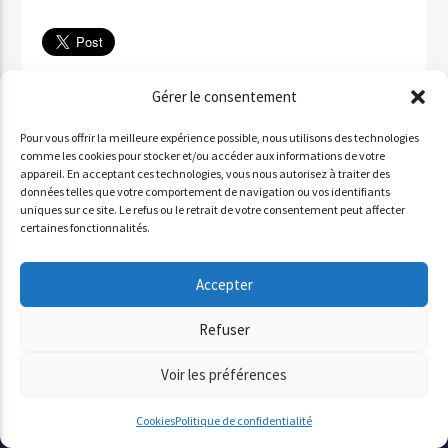
Télécharger
Gérer le consentement
✉ Partager par email
Pour vous offrir la meilleure expérience possible, nous utilisons des technologies
Partager sur WhatsApp
comme les cookies pour stocker et/ou accéder aux informations de votre
appareil. En acceptant ces technologies, vous nous autorisez à traiter des
Partager par SMS
données telles que votre comportement de navigation ou vos identifiants
uniques sur ce site. Le refus ou le retrait de votre consentement peut affecter
certaines fonctionnalités.
INVITÉ : ALDO QURESHI
Accepter
Lecteur
Refuser
00:00
00:00
audio
Voir les préférences
Cookies
Politique de confidentialité