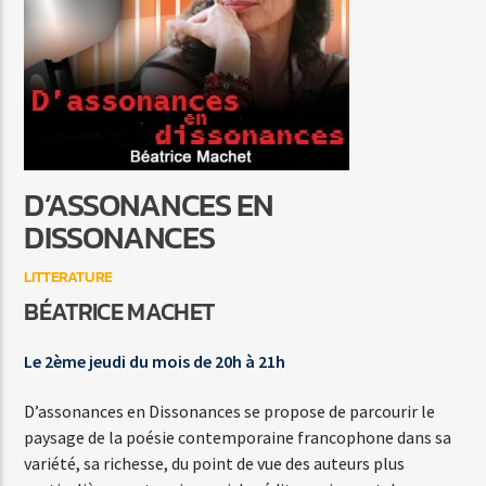
SI TU SAVAIS
STOCHELO ROSENBERG / TIM KLIPH
D’ASSONANCES EN
Agora Côte d’Azur
DISSONANCES
LITTERATURE
BÉATRICE MACHET
Agora Menton/Monaco
Le 2ème jeudi du mois de 20h à 21h
D’assonances en Dissonances se propose de parcourir le
paysage de la poésie contemporaine francophone dans sa
variété, sa richesse, du point de vue des auteurs plus