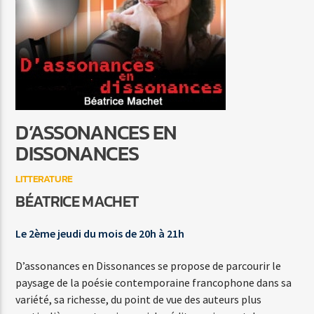
LES INFOS EN FRANCE ET DANS LE MONDE
L'ACTU NATIONALE ET INTERNATIONALE
D’ASSONANCES EN
Agora Côte d’Azur
DISSONANCES
LITTERATURE
BÉATRICE MACHET
Agora Menton/Monaco
Le 2ème jeudi du mois de 20h à 21h
D’assonances en Dissonances se propose de parcourir le
paysage de la poésie contemporaine francophone dans sa
variété, sa richesse, du point de vue des auteurs plus