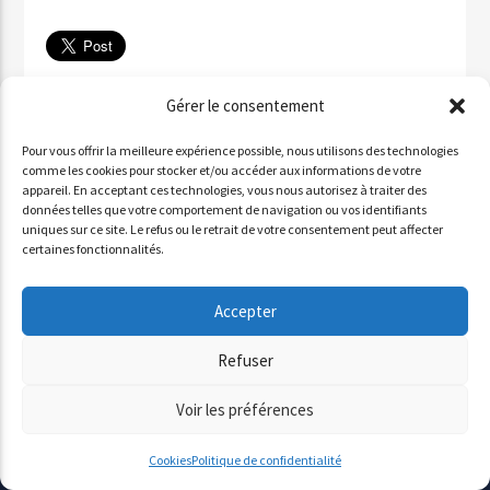
Télécharger
Gérer le consentement
✉ Partager par email
Pour vous offrir la meilleure expérience possible, nous utilisons des technologies
Partager sur WhatsApp
comme les cookies pour stocker et/ou accéder aux informations de votre
appareil. En acceptant ces technologies, vous nous autorisez à traiter des
Partager par SMS
données telles que votre comportement de navigation ou vos identifiants
uniques sur ce site. Le refus ou le retrait de votre consentement peut affecter
certaines fonctionnalités.
INVITÉ : ALDO QURESHI
Accepter
Lecteur
Refuser
00:00
00:00
audio
Voir les préférences
Cookies
Politique de confidentialité