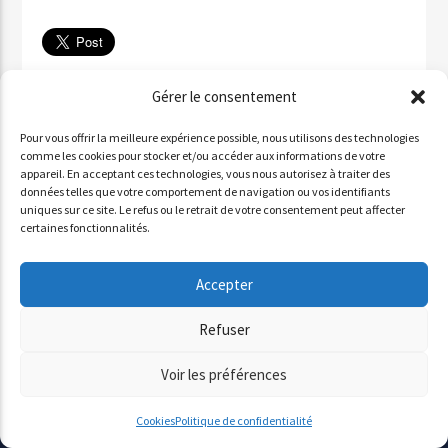
Télécharger
Gérer le consentement
✉ Partager par email
Pour vous offrir la meilleure expérience possible, nous utilisons des technologies
Partager sur WhatsApp
comme les cookies pour stocker et/ou accéder aux informations de votre
appareil. En acceptant ces technologies, vous nous autorisez à traiter des
Partager par SMS
données telles que votre comportement de navigation ou vos identifiants
uniques sur ce site. Le refus ou le retrait de votre consentement peut affecter
certaines fonctionnalités.
INVITÉ : ALDO QURESHI
Accepter
Lecteur
Refuser
00:00
00:00
audio
Voir les préférences
Cookies
Politique de confidentialité