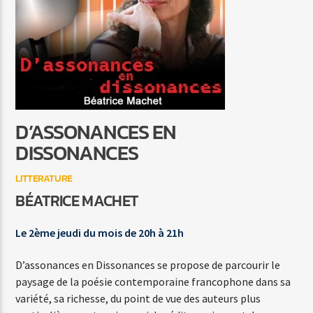
C'EST A QUI LE TOUR
MYLENE FARMER
D’ASSONANCES EN
Agora Côte d’Azur
DISSONANCES
LITTERATURE
BÉATRICE MACHET
Agora Menton/Monaco
Le 2ème jeudi du mois de 20h à 21h
D’assonances en Dissonances se propose de parcourir le
paysage de la poésie contemporaine francophone dans sa
variété, sa richesse, du point de vue des auteurs plus