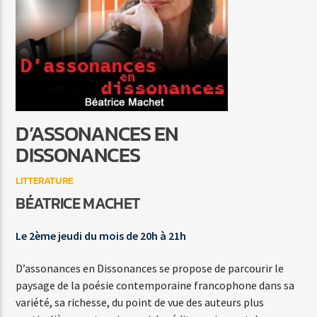
I'M NOT IN LOVE
10 CC
D’ASSONANCES EN
Agora Côte d’Azur
DISSONANCES
LITTERATURE
BÉATRICE MACHET
Agora Menton/Monaco
Le 2ème jeudi du mois de 20h à 21h
D’assonances en Dissonances se propose de parcourir le
paysage de la poésie contemporaine francophone dans sa
variété, sa richesse, du point de vue des auteurs plus