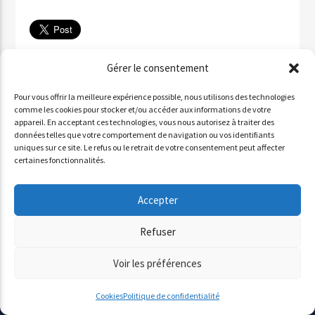
Télécharger
Gérer le consentement
✉ Partager par email
Pour vous offrir la meilleure expérience possible, nous utilisons des technologies
Partager sur WhatsApp
comme les cookies pour stocker et/ou accéder aux informations de votre
appareil. En acceptant ces technologies, vous nous autorisez à traiter des
Partager par SMS
données telles que votre comportement de navigation ou vos identifiants
uniques sur ce site. Le refus ou le retrait de votre consentement peut affecter
certaines fonctionnalités.
INVITÉ : ALDO QURESHI
Accepter
Lecteur
Refuser
00:00
00:00
audio
Voir les préférences
Cookies
Politique de confidentialité