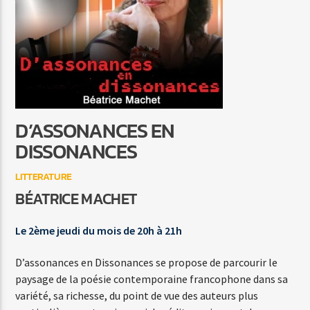
C'EST A QUI LE TOUR
MYLENE FARMER
D’ASSONANCES EN
Agora Côte d’Azur
DISSONANCES
LITTERATURE
BÉATRICE MACHET
Agora Menton/Monaco
Le 2ème jeudi du mois de 20h à 21h
D’assonances en Dissonances se propose de parcourir le
paysage de la poésie contemporaine francophone dans sa
variété, sa richesse, du point de vue des auteurs plus