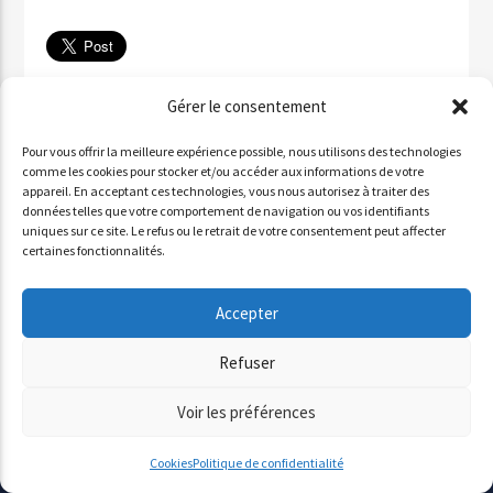
Télécharger
Gérer le consentement
✉ Partager par email
Pour vous offrir la meilleure expérience possible, nous utilisons des technologies
Partager sur WhatsApp
comme les cookies pour stocker et/ou accéder aux informations de votre
appareil. En acceptant ces technologies, vous nous autorisez à traiter des
Partager par SMS
données telles que votre comportement de navigation ou vos identifiants
uniques sur ce site. Le refus ou le retrait de votre consentement peut affecter
certaines fonctionnalités.
INVITÉ : ALDO QURESHI
Accepter
Lecteur
Refuser
00:00
00:00
audio
Voir les préférences
Cookies
Politique de confidentialité