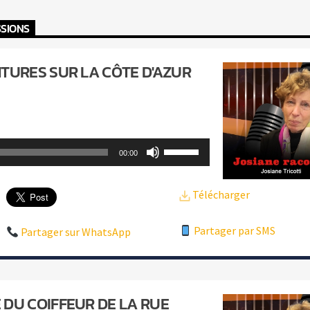
ou
SSIONS
diminuer
le
TURES SUR LA CÔTE D'AZUR
volume.
Utilisez
00:00
les
flèches
Télécharger
haut/bas
Partager par SMS
pour
Partager sur WhatsApp
augmenter
ou
diminuer
 DU COIFFEUR DE LA RUE