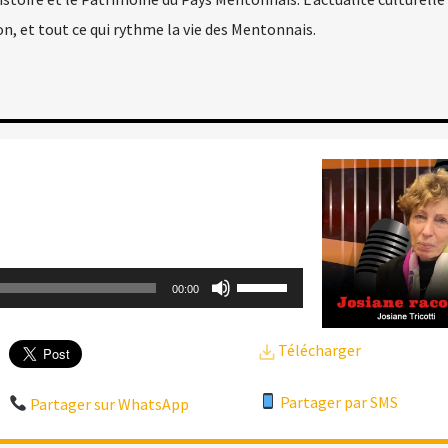
on, et tout ce qui rythme la vie des Mentonnais.
Utilisez
00:00
les
flèches
Télécharger
haut/bas
Partager par SMS
pour
Partager sur WhatsApp
augmenter