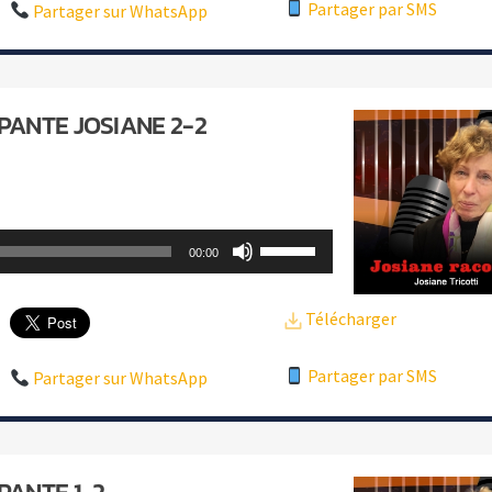
Partager par SMS
pour
Partager sur WhatsApp
augmenter
ou
diminuer
EPANTE JOSIANE 2-2
le
volume.
Utilisez
00:00
les
flèches
Télécharger
haut/bas
Partager par SMS
pour
Partager sur WhatsApp
augmenter
ou
diminuer