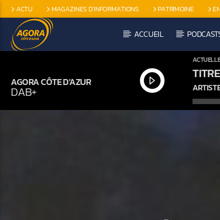
ACTU
MAGAZINES D’INFORMATIONS
PATRIMOINE
E
EMISSIONS SPÉCIFIQUES
ACCUEIL
PODCAST
ACTUELL
TITRE
AGORA CÔTE D’AZUR
ARTIST
DAB+