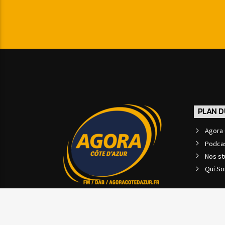
PLAN D
Agora 
Podca
Nos st
Qui S