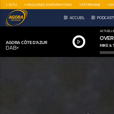
ACTU
MAGAZINES D’INFORMATIONS
PATRIMOINE
E
EMISSIONS SPÉCIFIQUES
ACCUEIL
PODCAST
ACTUELL
OVER
AGORA CÔTE D’AZUR
MIKE &
DAB+