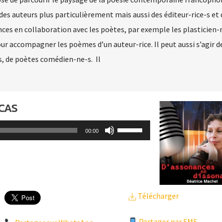
e des auteurs plus particulièrement mais aussi des éditeur-rice-s et 
ces en collaboration avec les poètes, par exemple les plasticien-
pour accompagner les poèmes d’un auteur-rice. Il peut aussi s’agir 
, de poètes comédien-ne-s. Il
UCAS
Utilisez
00:00
les
flèches
haut/bas
pour
Télécharger
augmenter
ou
Partager par SMS