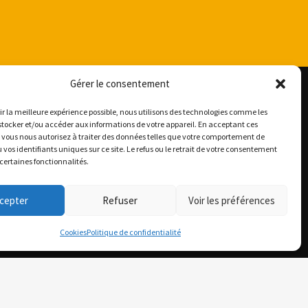
Gérer le consentement
rir la meilleure expérience possible, nous utilisons des technologies comme les
stocker et/ou accéder aux informations de votre appareil. En acceptant ces
 vous nous autorisez à traiter des données telles que votre comportement de
 vos identifiants uniques sur ce site. Le refus ou le retrait de votre consentement
SUIVEZ-NOUS
 certaines fonctionnalités.
cepter
Refuser
Voir les préférences
Cookies
Politique de confidentialité