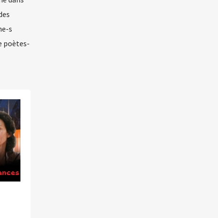
des
ne-s
de poètes-