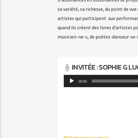
sa variété, sa richesse, du point de vu
artistes qui participent aux performan
quand ils créent des livres d’artistes 
musicien-ne-s, de poètes-danseur-se-s
INVITÉE : SOPHIE G L
Lecteur
00:00
audio
✉ Partager par email