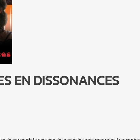
ES EN DISSONANCES
se de parcourir le paysage de la poésie contemporaine francopho