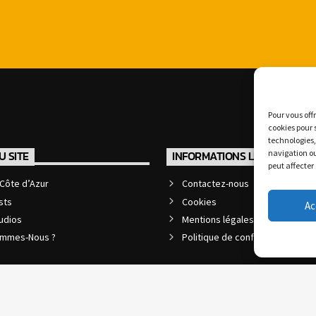
Pour vous off
cookies pour 
technologies,
navigation ou
U SITE
INFORMATIONS LÉGALES
peut affecter
Côte d’Azur
Contactez-nous
sts
Cookies
Ac
udios
Mentions légales et CGU
ommes-Nous ?
Politique de confidentialité