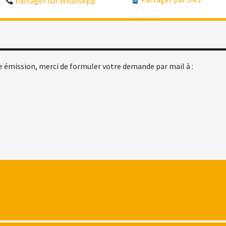
Partager sur WhatsApp
diminuer
le
volume.
e émission, merci de formuler votre demande par mail à :