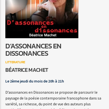
LOVELY DAY
BILL WITHERS
D’ASSONANCES EN
Agora Côte d’Azur
DISSONANCES
LITTERATURE
BÉATRICE MACHET
Agora Menton/Monaco
Le 2ème jeudi du mois de 20h à 21h
D’assonances en Dissonances se propose de parcourir le
paysage de la poésie contemporaine francophone dans sa
variété, sa richesse, du point de vue des auteurs plus