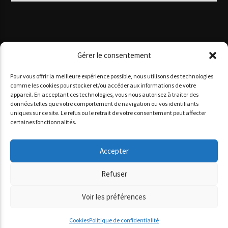
Gérer le consentement
Pour vous offrir la meilleure expérience possible, nous utilisons des technologies
comme les cookies pour stocker et/ou accéder aux informations de votre
appareil. En acceptant ces technologies, vous nous autorisez à traiter des
données telles que votre comportement de navigation ou vos identifiants
Copyright 2025 www agoracotedazur.fr - Site réalisé par
uniques sur ce site. Le refus ou le retrait de votre consentement peut affecter
l'agence web
informatiques.com
&
agence digitale monaco
certaines fonctionnalités.
AGORA CÔTE D’AZUR
PODCASTS
NOS STUDIOS
QUI SOMMES-NOUS ?
Accepter
Refuser
Voir les préférences
Cookies
Politique de confidentialité