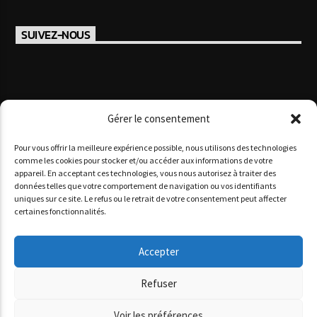
SUIVEZ-NOUS
Gérer le consentement
Pour vous offrir la meilleure expérience possible, nous utilisons des technologies
comme les cookies pour stocker et/ou accéder aux informations de votre
appareil. En acceptant ces technologies, vous nous autorisez à traiter des
données telles que votre comportement de navigation ou vos identifiants
Copyright 2025 www agoracotedazur.fr - Site réalisé par
uniques sur ce site. Le refus ou le retrait de votre consentement peut affecter
l'agence web
informatiques.com
&
agence digitale monaco
certaines fonctionnalités.
AGORA CÔTE D’AZUR
PODCASTS
NOS STUDIOS
QUI SOMMES-NOUS ?
Accepter
Refuser
Voir les préférences