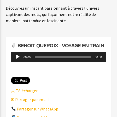
ROAMER
Découvrez un instant passionnant à travers l'univers
SPILL LAB
captivant des mots, qui façonnent notre réalité de
manière inattendue et fascinante.
BENOIT QUEROIX : VOYAGE EN TRAIN
Agora Côte d’Azur
Lecteur
00:00
00:00
audio
Agora Menton/Monaco
Télécharger
✉ Partager par email
Partager sur WhatsApp