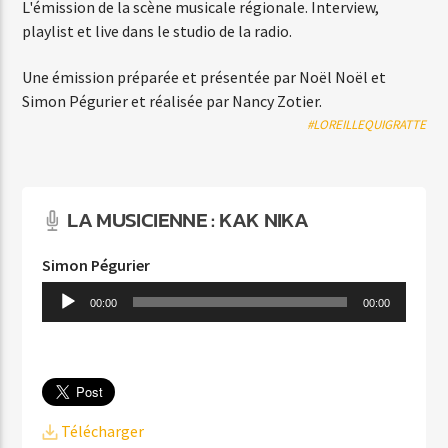
L'émission de la scène musicale régionale. Interview,
MANHATTAN-KABOUL
playlist et live dans le studio de la radio.
RENAUD / AXELLE RED
Une émission préparée et présentée par Noël Noël et
Simon Pégurier et réalisée par Nancy Zotier.
#LOREILLEQUIGRATTE
Agora Côte d’Azur
LA MUSICIENNE : KAK NIKA
Simon Pégurier
Lecteur
Agora Menton/Monaco
00:00
00:00
audio
Télécharger