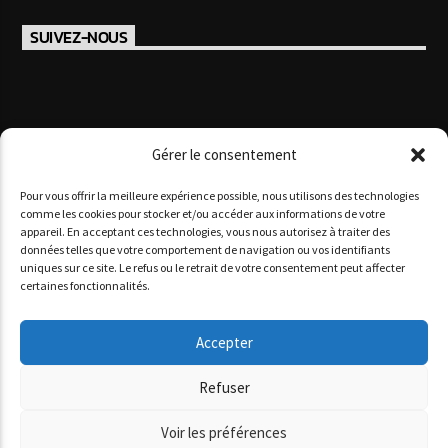
SUIVEZ-NOUS
Gérer le consentement
Pour vous offrir la meilleure expérience possible, nous utilisons des technologies
comme les cookies pour stocker et/ou accéder aux informations de votre
appareil. En acceptant ces technologies, vous nous autorisez à traiter des
données telles que votre comportement de navigation ou vos identifiants
Copyright 2025 www agoracotedazur.fr - Site réalisé par
uniques sur ce site. Le refus ou le retrait de votre consentement peut affecter
l'agence web
informatiques.com
&
agence digitale monaco
certaines fonctionnalités.
AGORA CÔTE D’AZUR
PODCASTS
NOS STUDIOS
QUI SOMMES-NOUS ?
Accepter
Refuser
Voir les préférences