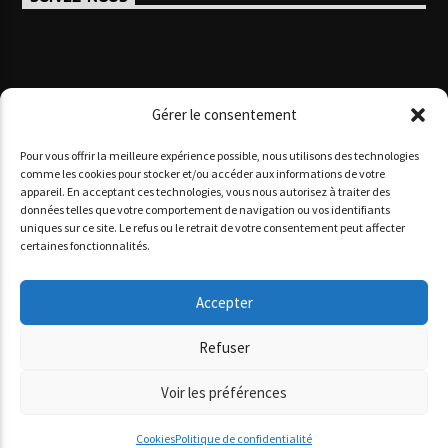
Gérer le consentement
Pour vous offrir la meilleure expérience possible, nous utilisons des technologies
comme les cookies pour stocker et/ou accéder aux informations de votre
appareil. En acceptant ces technologies, vous nous autorisez à traiter des
données telles que votre comportement de navigation ou vos identifiants
Copyright 2025 www agoracotedazur.fr - Site réalisé par
uniques sur ce site. Le refus ou le retrait de votre consentement peut affecter
l'agence web
informatiques.com
&
agence digitale monaco
certaines fonctionnalités.
AGORA CÔTE D’AZUR
PODCASTS
NOS STUDIOS
QUI SOMMES-NOUS ?
Accepter
Refuser
Voir les préférences
Cookies
Politique de confidentialité