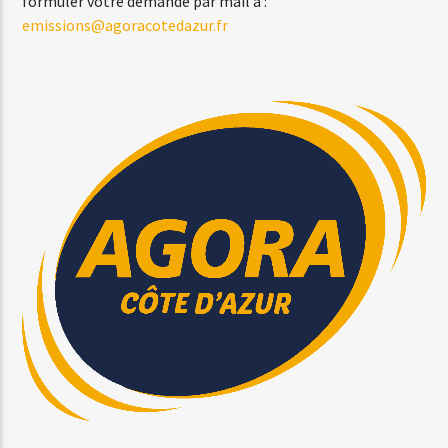
formuler votre demande par mail à :
emissions@agoracotedazur.fr