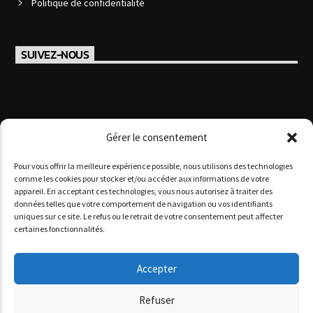
Politique de confidentialité
SUIVEZ-NOUS
Gérer le consentement
Pour vous offrir la meilleure expérience possible, nous utilisons des technologies
comme les cookies pour stocker et/ou accéder aux informations de votre
appareil. En acceptant ces technologies, vous nous autorisez à traiter des
données telles que votre comportement de navigation ou vos identifiants
Copyright 2025 www agoracotedazur.fr - Site réalisé par
uniques sur ce site. Le refus ou le retrait de votre consentement peut affecter
l'agence web
informatiques.com
&
agence digitale monaco
certaines fonctionnalités.
AGORA CÔTE D’AZUR
PODCASTS
NOS STUDIOS
QUI SOMMES-NOUS ?
Accepter
Refuser