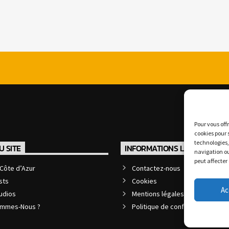
Pour vous off
cookies pour 
technologies,
U SITE
INFORMATIONS LÉGALES
navigation ou
peut affecter
Côte d’Azur
Contactez-nous
sts
Cookies
Ac
udios
Mentions légales et CGU
ommes-Nous ?
Politique de confidentialité