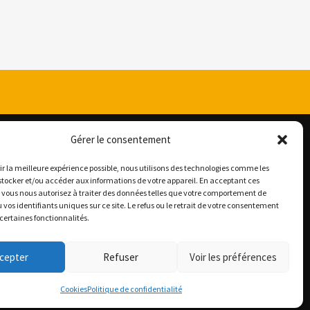
Gérer le consentement
rir la meilleure expérience possible, nous utilisons des technologies comme les
stocker et/ou accéder aux informations de votre appareil. En acceptant ces
 vous nous autorisez à traiter des données telles que votre comportement de
SUIVEZ-NOUS
 vos identifiants uniques sur ce site. Le refus ou le retrait de votre consentement
 certaines fonctionnalités.
cepter
Refuser
Voir les préférences
Cookies
Politique de confidentialité