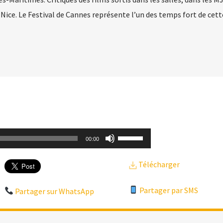
ice. Le Festival de Cannes représente l’un des temps fort de cett
Utilisez
00:00
les
Télécharger
flèches
haut/bas
Partager par SMS
Partager sur WhatsApp
pour
augmenter