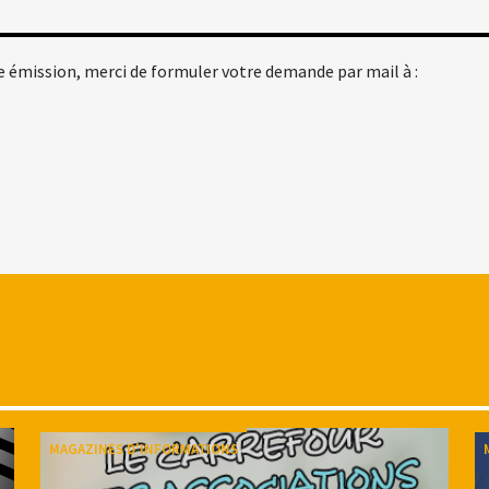
ou
diminuer
le
e émission, merci de formuler votre demande par mail à :
volume.
MAGAZINES D'INFORMATIONS