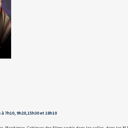
N
s à 7h10, 9h20,15h30 et 18h10
Maritimes. Critiques des films sortis dans les salles, dans les M