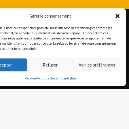
Gérer le consentement
rir la meilleure expérience possible, nous utilisons des technologies comme les
stocker et/ou accéder aux informations de votre appareil. En acceptant ces
 vous nous autorisez à traiter des données telles que votre comportement de
 vos identifiants uniques sur ce site. Le refus ou le retrait de votre consentement
SUIVEZ-NOUS
 certaines fonctionnalités.
cepter
Refuser
Voir les préférences
Cookies
Politique de confidentialité