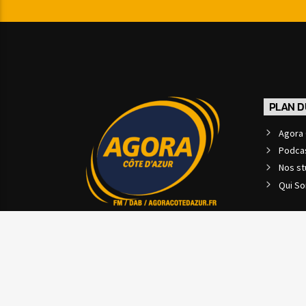
PLAN D
Agora 
Podca
Nos st
Qui S
Copyright 2025 www agoracotedazur.fr - Site réalisé