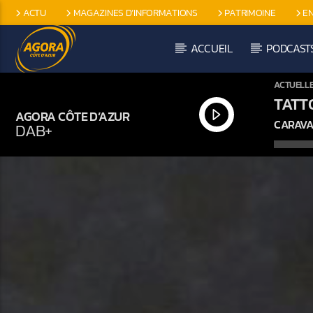
ACTU
MAGAZINES D’INFORMATIONS
PATRIMOINE
E
EMISSIONS SPÉCIFIQUES
ACCUEIL
PODCAST
ACTUELL
TATT
AGORA CÔTE D’AZUR
CARAVA
DAB+