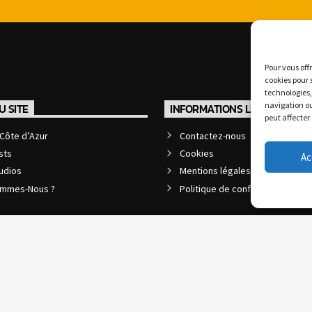
Pour vous off
cookies pour 
technologies,
navigation ou
U SITE
INFORMATIONS LÉGALES
peut affecter
Côte d’Azur
Contactez-nous
sts
Cookies
Ac
udios
Mentions légales et CGU
ommes-Nous ?
Politique de confidentialité
 par l'agence web
informatiques.com
&
agence digitale