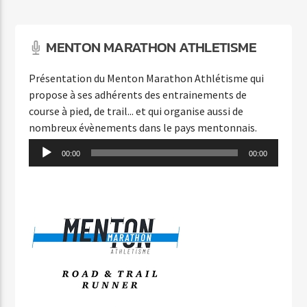
C'EST A QUI LE TOUR
MYLENE FARMER
MENTON MARATHON ATHLETISME
Présentation du Menton Marathon Athlétisme qui
propose à ses adhérents des entrainements de
course à pied, de trail... et qui organise aussi de
nombreux évènements dans le pays mentonnais.
Agora Côte d’Azur
Lecteur
00:00
00:00
audio
Agora Menton/Monaco