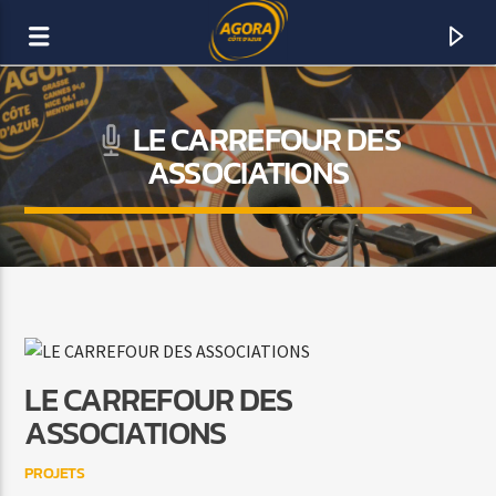
LE CARREFOUR DES
AGORA CÔTE D’AZUR
ASSOCIATIONS
DAB+
LE CARREFOUR DES
ASSOCIATIONS
PROJETS
ACTUELLEMENT SUR AGORA FM