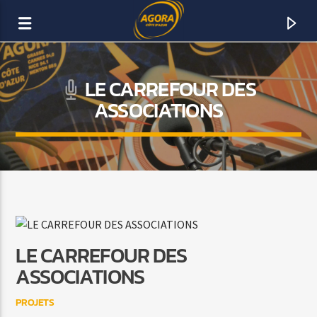
LE CARREFOUR DES
AGORA CÔTE D’AZUR
ASSOCIATIONS
DAB+
LE CARREFOUR DES
ASSOCIATIONS
PROJETS
ACTUELLEMENT SUR AGORA FM