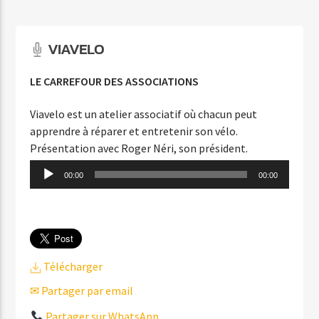
LE SOLEIL DONNE
LAURENT VOULZY
VIAVELO
LE CARREFOUR DES ASSOCIATIONS
Viavelo est un atelier associatif où chacun peut
apprendre à réparer et entretenir son vélo.
Agora Côte d’Azur
Présentation avec Roger Néri, son président.
Lecteur
00:00
00:00
audio
Agora Menton/Monaco
Télécharger
✉ Partager par email
Partager sur WhatsApp