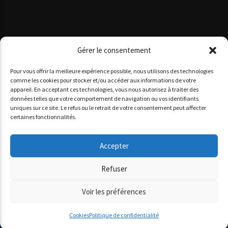
Gérer le consentement
Pour vous offrir la meilleure expérience possible, nous utilisons des technologies
comme les cookies pour stocker et/ou accéder aux informations de votre
appareil. En acceptant ces technologies, vous nous autorisez à traiter des
données telles que votre comportement de navigation ou vos identifiants
Copyright 2025 www agoracotedazur.fr - Site réalisé par
uniques sur ce site. Le refus ou le retrait de votre consentement peut affecter
l'agence web
informatiques.com
&
agence digitale monaco
certaines fonctionnalités.
AGORA CÔTE D’AZUR
PODCASTS
NOS STUDIOS
QUI SOMMES-NOUS ?
Accepter
Refuser
Voir les préférences
Cookies
Politique de confidentialité