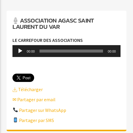
C'EST A QUI LE TOUR
MYLENE FARMER
ASSOCIATION AGASC SAINT
LAURENT DU VAR
LE CARREFOUR DES ASSOCIATIONS
Lecteur
00:00
00:00
audio
Agora Côte d’Azur
Agora Menton/Monaco
Télécharger
✉ Partager par email
Partager sur WhatsApp
Partager par SMS