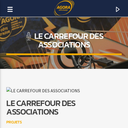
LE CARREFOUR DES
AGORA CÔTE D’AZUR
ASSOCIATIONS
DAB+
LE CARREFOUR DES
ASSOCIATIONS
PROJETS
ACTUELLEMENT SUR AGORA FM