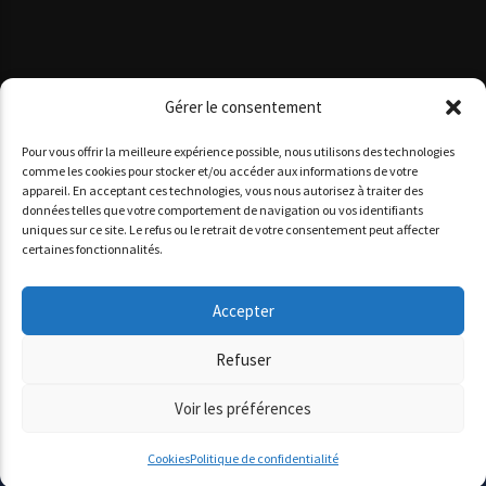
Gérer le consentement
Pour vous offrir la meilleure expérience possible, nous utilisons des technologies
comme les cookies pour stocker et/ou accéder aux informations de votre
appareil. En acceptant ces technologies, vous nous autorisez à traiter des
données telles que votre comportement de navigation ou vos identifiants
Copyright 2025 www agoracotedazur.fr - Site réalisé par
uniques sur ce site. Le refus ou le retrait de votre consentement peut affecter
l'agence web
informatiques.com
&
agence digitale monaco
certaines fonctionnalités.
AGORA CÔTE D’AZUR
PODCASTS
NOS STUDIOS
QUI SOMMES-NOUS ?
Accepter
Refuser
Voir les préférences
Cookies
Politique de confidentialité