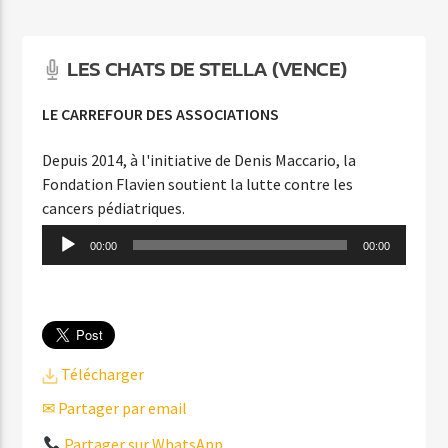
C'EST A QUI LE TOUR
MYLENE FARMER
LES CHATS DE STELLA (VENCE)
LE CARREFOUR DES ASSOCIATIONS
Depuis 2014, à l'initiative de Denis Maccario, la
Fondation Flavien soutient la lutte contre les
Agora Côte d’Azur
cancers pédiatriques.
Lecteur
00:00
00:00
audio
Agora Menton/Monaco
Télécharger
✉ Partager par email
Partager sur WhatsApp