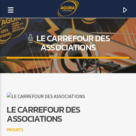
LE CARREFOUR DES
AGORA CÔTE D’AZUR
ASSOCIATIONS
DAB+
LE CARREFOUR DES
ASSOCIATIONS
PROJETS
ACTUELLEMENT SUR AGORA FM