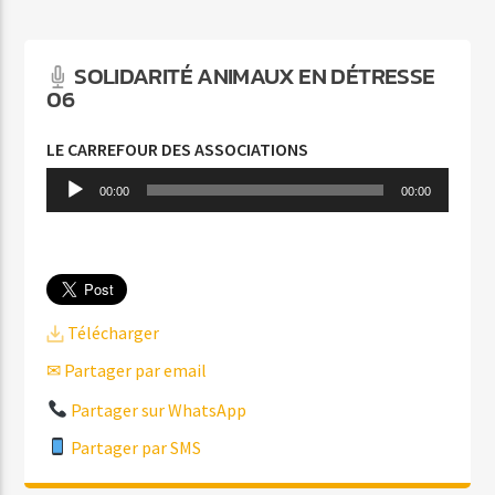
L'AVALANCHE
ARTHUR H
SOLIDARITÉ ANIMAUX EN DÉTRESSE
06
LE CARREFOUR DES ASSOCIATIONS
Lecteur
00:00
00:00
audio
Agora Côte d’Azur
Agora Menton/Monaco
Télécharger
✉ Partager par email
Partager sur WhatsApp
Partager par SMS