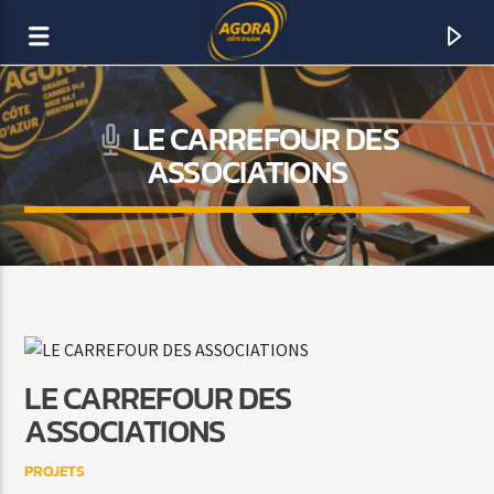
LE CARREFOUR DES
AGORA CÔTE D’AZUR
ASSOCIATIONS
DAB+
LE CARREFOUR DES
ASSOCIATIONS
PROJETS
ACTUELLEMENT SUR AGORA FM