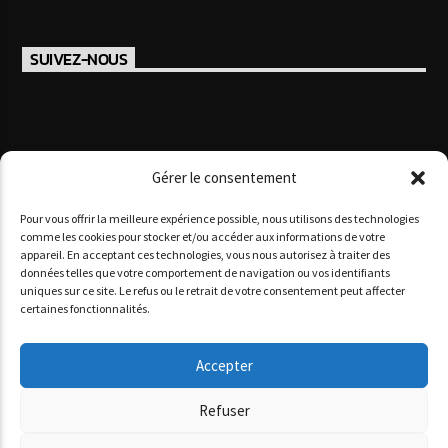
SUIVEZ-NOUS
Gérer le consentement
Pour vous offrir la meilleure expérience possible, nous utilisons des technologies
comme les cookies pour stocker et/ou accéder aux informations de votre
appareil. En acceptant ces technologies, vous nous autorisez à traiter des
données telles que votre comportement de navigation ou vos identifiants
Copyright 2025 www agoracotedazur.fr - Site réalisé par
uniques sur ce site. Le refus ou le retrait de votre consentement peut affecter
l'agence web
informatiques.com
&
agence digitale monaco
certaines fonctionnalités.
AGORA CÔTE D’AZUR
PODCASTS
NOS STUDIOS
QUI SOMMES-NOUS ?
Accepter
Refuser