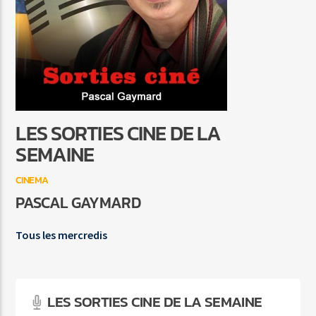
LAURA
JOHNNY HALLYDAY
LES SORTIES CINE DE LA
Agora Côte d’Azur
SEMAINE
CINEMA
PASCAL GAYMARD
Agora Menton/Monaco
Tous les mercredis
LES SORTIES CINE DE LA SEMAINE