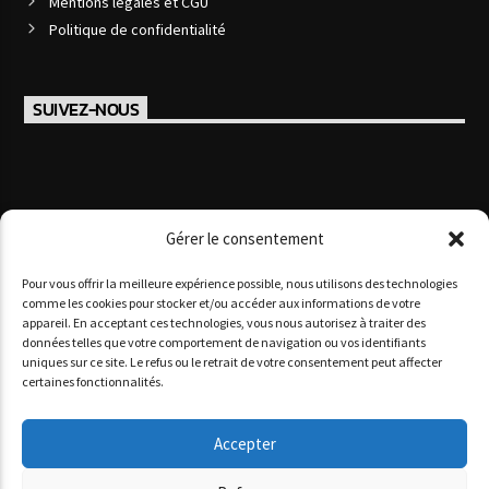
Mentions légales et CGU
Politique de confidentialité
SUIVEZ-NOUS
Gérer le consentement
Pour vous offrir la meilleure expérience possible, nous utilisons des technologies
comme les cookies pour stocker et/ou accéder aux informations de votre
appareil. En acceptant ces technologies, vous nous autorisez à traiter des
données telles que votre comportement de navigation ou vos identifiants
Copyright 2025 www agoracotedazur.fr - Site réalisé par
uniques sur ce site. Le refus ou le retrait de votre consentement peut affecter
l'agence web
informatiques.com
&
agence digitale monaco
certaines fonctionnalités.
AGORA CÔTE D’AZUR
PODCASTS
NOS STUDIOS
QUI SOMMES-NOUS ?
Accepter