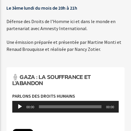
ALLO
Le 3ème lundi du mois de 20h à 21h
JOYCE JONATHAN
Défense des Droits de l’Homme ici et dans le monde en
partenariat avec Amnesty International.
Une émission préparée et présentée par Martine Monti et
Renaud Brouquisse et réalisée par Nancy Zotier.
Agora Côte d’Azur
GAZA : LA SOUFFRANCE ET
L'ABANDON
Agora Menton/Monaco
PARLONS DES DROITS HUMAINS
Lecteur
00:00
00:00
audio