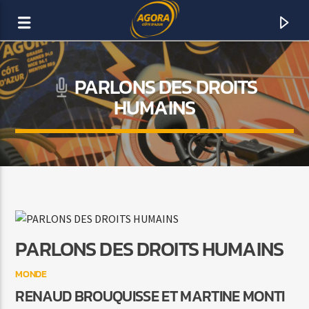
PARLONS DES DROITS
AGORA CÔTE D’AZUR
HUMAINS
DAB+
PARLONS DES DROITS HUMAINS
MONDE
RENAUD BROUQUISSE ET MARTINE MONTI
ACTUELLEMENT SUR AGORA FM