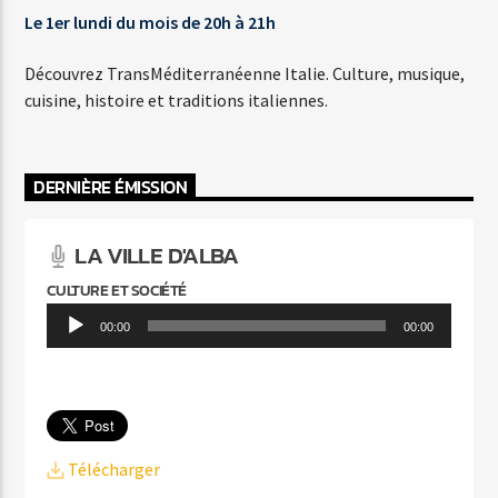
Le 1er lundi du mois de 20h à 21h
MRS ROBINSON
SIMON AND GARFUNKEL
Découvrez TransMéditerranéenne Italie. Culture, musique,
cuisine, histoire et traditions italiennes.
DERNIÈRE ÉMISSION
Agora Côte d’Azur
LA VILLE D'ALBA
CULTURE ET SOCIÉTÉ
Lecteur
Agora Menton/Monaco
00:00
00:00
audio
Télécharger