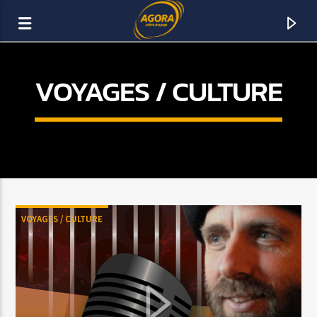
VOYAGES / CULTURE
AGORA CÔTE D’AZUR
DAB+
VOYAGES / CULTURE
ACTUELLEMENT SUR AGORA FM