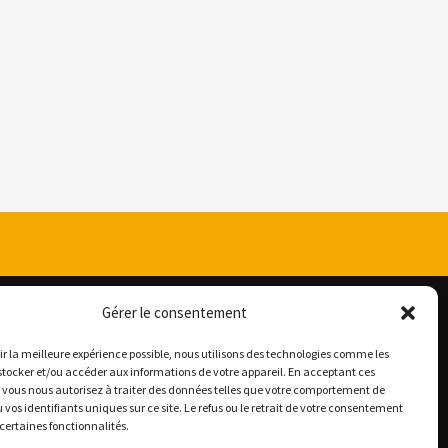
Gérer le consentement
rir la meilleure expérience possible, nous utilisons des technologies comme les
stocker et/ou accéder aux informations de votre appareil. En acceptant ces
 vous nous autorisez à traiter des données telles que votre comportement de
SUIVEZ-NOUS
 vos identifiants uniques sur ce site. Le refus ou le retrait de votre consentement
 certaines fonctionnalités.