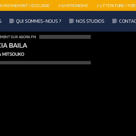
NVIRONNEMENT / ECOLOGIE
GASTRONOMIE
LITTÉRATURE / POÉ
S
QUI SOMMES-NOUS ?
NOS STUDIOS
CONTA
EMENT SUR AGORA FM
IA BAILA
A MITSOUKO