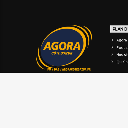
PLAN D
Agora 
Podca
Nos st
Qui S
Copyright 2025 www agoracotedazur.fr - Site réalisé
monaco
AGORA CÔTE D’AZUR
PODCASTS
NOS STUDI