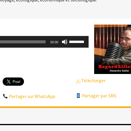
Utilisez
00:00
les
flèches
haut/bas
pour
Télécharger
augmenter
ou
Partager par SMS
Partager sur WhatsApp
diminuer
le
volume.