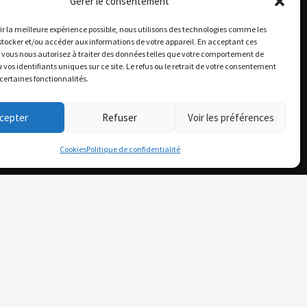
Gérer le consentement
rir la meilleure expérience possible, nous utilisons des technologies comme les
stocker et/ou accéder aux informations de votre appareil. En acceptant ces
 vous nous autorisez à traiter des données telles que votre comportement de
 vos identifiants uniques sur ce site. Le refus ou le retrait de votre consentement
SUIVEZ-NOUS
 certaines fonctionnalités.
cepter
Refuser
Voir les préférences
Cookies
Politique de confidentialité