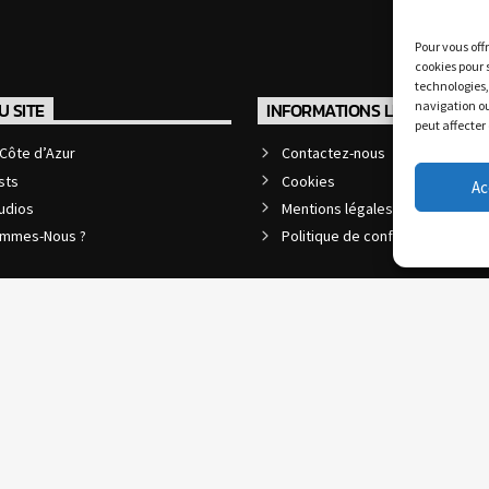
Pour vous off
cookies pour 
technologies,
navigation ou
U SITE
INFORMATIONS LÉGALES
peut affecter
Côte d’Azur
Contactez-nous
sts
Cookies
Ac
udios
Mentions légales et CGU
ommes-Nous ?
Politique de confidentialité
 par l'agence web
informatiques.com
&
agence digitale
OS
QUI SOMMES-NOUS ?